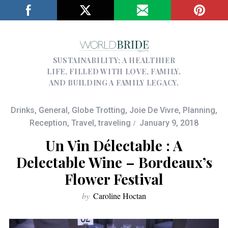
SUSTAINABILITY; A HEALTHIER
LIFE, FILLED WITH LOVE, FAMILY,
AND BUILDING A FAMILY LEGACY.
Drinks
,
General
,
Globe Trotting
,
Joie De Vivre
,
Planning
,
Reception
,
Travel
,
traveling
January 9, 2018
Un Vin Délectable : A
Delectable Wine – Bordeaux’s
Flower Festival
by
Caroline Hoctan