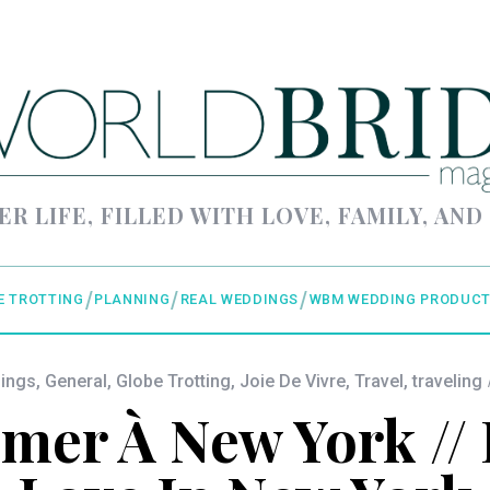
ER LIFE, FILLED WITH LOVE, FAMILY, AND
E TROTTING
PLANNING
REAL WEDDINGS
WBM WEDDING PRODUCT
dings
,
General
,
Globe Trotting
,
Joie De Vivre
,
Travel
,
traveling
imer À New York /