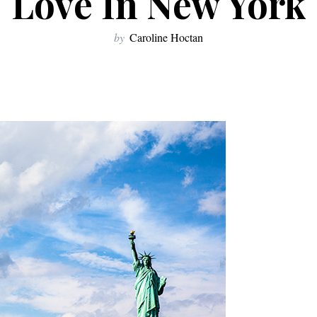
Love In New York
by
Caroline Hoctan